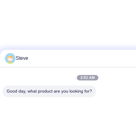
プ
ラ
イ
バ
シ
Steve
ー
ポ
2:51 AM
リ
Good day, what product are you looking for?
シ
ー