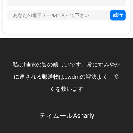
ニ
ュ
ー
ス
。常にすみやか
サポートを、SFPですネット
事
解決よく、多
仕事ほとんどの使用CISCO
件
引
y
Manop Narunart
金
を