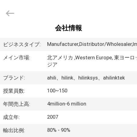
ー
ル
supplier.
Copyright
©
2017
-
会社情報
2026
家
Shenzhen
HiLink
Technology
へ
Manufacturer,Distributor/Wholesaler,I
ビジネスタイプ:
Co.,Ltd..
All
Rights
メイン市場:
北アメリカ ,Western Europe, 東ヨー
Reserved.
ジア
製
品
ブランド:
ahili、hilink、hilinksys、ahilinktek
100~150
授業員数:
わ
4million-6 million
年間売上高:
た
2007
成立年:
し
80% - 90%
輸出比例: