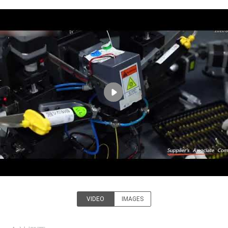
た
ち
に
つ
い
て
工
場
ツ
ア
VIDEO
IMAGES
Shenzhen HiLink Technology
ー