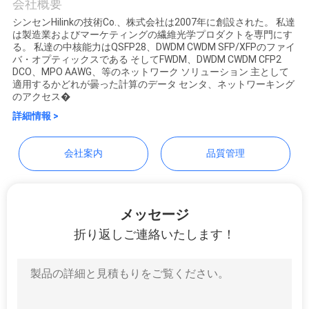
Co.,Ltd.
会社概要
シンセンHilinkの技術Co.、株式会社は2007年に創設された。 私達
品
は製造業およびマーケティングの繊維光学プロダクトを専門にす
る。 私達の中核能力はQSFP28、DWDM CWDM SFP/XFPのファイ
質
バ・オプティックスである そしてFWDM、DWDM CWDM CFP2
DCO、MPO AAWG、等のネットワーク ソリューション 主として
適用するかどれが曇った計算のデータ センタ、ネットワーキング
管
のアクセス�
理
詳細情報 >
会社案内
品質管理
連
絡
メッセージ
く
折り返しご連絡いたします！
だ
さ
い