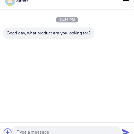
Steve
WDMの解決
40G 100G デュアルファイバー - シングルファイバー
11:36 PM
CVR LC コネクタ 1310nm
Good day, what product are you looking for?
人気カテゴリ
すべて
光学トランシーバー 
SFP トランシーバー 
モジュール
モジュール
SFP+ のトランシー
CWDM マルチプレク
バー モジュール
サ Demuxモジュール
Dwdm の マルチプ
X2 トランシーバー 
レクサ の Demux
モジュール
QSFP+ のトランシー
XFPトランシーバ
バー