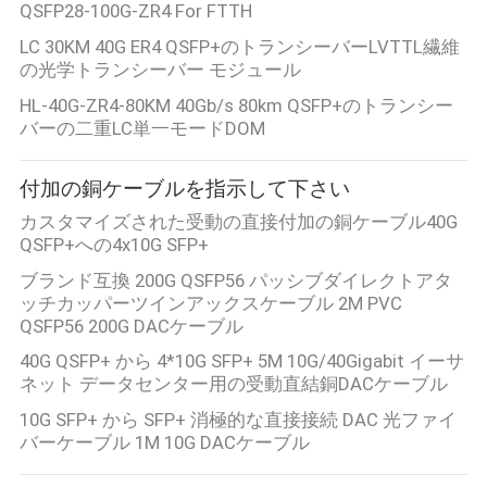
プ
QSFP28-100G-ZR4 For FTTH
ラ
LC 30KM 40G ER4 QSFP+のトランシーバーLVTTL繊維
の光学トランシーバー モジュール
イ
HL-40G-ZR4-80KM 40Gb/s 80km QSFP+のトランシー
バーの二重LC単一モードDOM
バ
シ
付加の銅ケーブルを指示して下さい
ー
カスタマイズされた受動の直接付加の銅ケーブル40G
QSFP+への4x10G SFP+
ポ
ブランド互換 200G QSFP56 パッシブダイレクトアタ
ッチカッパーツインアックスケーブル 2M PVC
リ
QSFP56 200G DACケーブル
シ
40G QSFP+ から 4*10G SFP+ 5M 10G/40Gigabit イーサ
ネット データセンター用の受動直結銅DACケーブル
ー
10G SFP+ から SFP+ 消極的な直接接続 DAC 光ファイ
バーケーブル 1M 10G DACケーブル