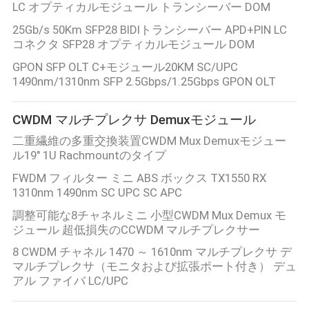
LC オプティカルモジュール トランシーバー DOM
25Gb/s 50Km SFP28 BIDIトランシーバー APD+PIN LC
品
コネクタ SFP28 オプティカルモジュール DOM
質
GPON SFP OLT C+モジュール20KM SC/UPC
1490nm/1310nm SFP 2.5Gbps/1.25Gbps GPON OLT
管
理
CWDM マルチプレクサ Demuxモジュール
二重繊維の多重交換装置CWDM Mux Demuxモジュー
ル19" 1U Rachmountのタイプ
連
FWDM フィルター ミニ ABS ボックス TX1550 RX
絡
1310nm 1490nm SC UPC SC APC
調整可能な8チャネルミニ 小型CWDM Mux Demux モ
く
ジュール 超低損失のCCWDM マルチプレクサー
だ
8 CWDM チャネル 1470 ～ 1610nm マルチプレクサ デ
マルチプレクサ（モニタおよび拡張ポート付き） デュ
さ
アル ファイバ LC/UPC
い