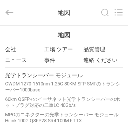
ー
ル
supplier.
地図
Copyright
©
2017
-
2026
家
Shenzhen
地図
HiLink
Technology
へ
Co.,Ltd..
All
会社
工場 ツアー
品質管理
Rights
Reserved.
ニュース
事件
連絡 ください
製
品
光学トランシーバー モジュール
CWDM 1270-1610nm 1.25G 80KM SFP SMFのトランシ
ーバー1000base
わ
60km QSFP+のイーサネット光学トランシーバーのホ
た
ットプラグ対応の二重LC 40Gb/s
MPOのコネクターの光学トランシーバー モジュール
し
Hilink 100G QSFP28 SR4 100M FTTX