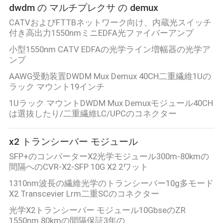
dwdm の マルチプレクサ の demux
CATVおよびFTTBネットワーク向け、内蔵光スイッチ
ニ
付き高出力1550nmミニEDFA光ファイバーアンプ
ュ
小型1550nm CATV EDFAの光学ライン増幅器の光学ア
ンプ
ー
AAWG受動装置DWDM Mux Demux 40CH二重繊維1Uの
ラック マウント19インチ
ス
1Uラック マウントDWDM Mux Demuxモジュール40CH
は選抜したり/二重繊維LC/UPCのコネクター
事
x2 トランシーバー モジュール
件
SFP+のコンバーターX2光学モジュール300m-80kmの
間隔へのCVR-X2-SFP 10G X2 2ワット
引
1310nm波長の繊維光学のトランシーバー10g多モード
X2 Transcevier Lrm二重SCのコネクター
金
光学X2トランシーバー モジュール10GbseのZR
を
1550nm 80kmの間隔保証3年の