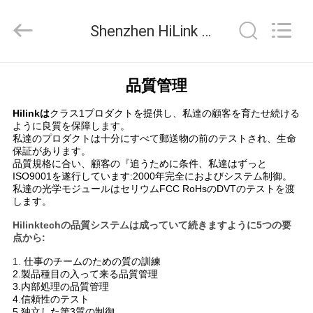
ー
ル
supplier.
Shenzhen HiLink Technology Co.,Ltd. 品質管理
Copyright
©
2017
-
2026
家
Shenzhen
品質管理
HiLink
Technology
へ
Co.,Ltd..
Hilinkは
クラス1プロダクトを提供し、私達の顧客を育たせ続ける
All
Rights
ように良質を保障します。
Reserved.
私達のプロダクトは十分にすべて郵送物の前のテストされ、生命
製
保証があります。
品質規格に合い、顧客の『追うために条件、私達はずっと
品
ISO9001を遂行しています:2000年完全におよびシステム制御。
私達の光学モジュールはセリウムFCC RoHsのDVTのテストを渡
します
。
わ
Hilinktechの品質システムは成っていて続きますように5つの要
点から:
た
1.
仕事のチームのための質の訓練
2.製品種目の入って来る品質管理
し
3.内部処理の品質管理
4.信頼性のテスト
5.独立した第3質の制御