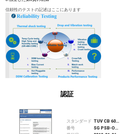
た
ち
信頼性のテストの記述はここにあります
に
つ
い
て
工
場
認証
ツ
ア
スタンダード
TUV CB 60950-1
ー
番号
SG PSB-OF-04164