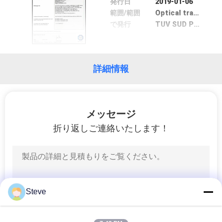
発行日
2019-01-06
範囲/範囲
Optical transmitter
品
で発行
TUV SUD PSB
質
管
詳細情報
理
メッセージ
連
折り返しご連絡いたします！
絡
く
だ
Steve
さ
い