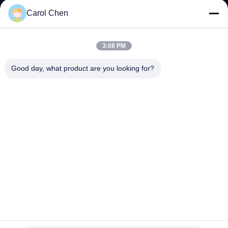
た
Carol Chen
ち
に
3:08 PM
つ
Good day, what product are you looking for?
い
て
工
場
ツ
ア
MSA Twinax DACの銅ケーブルQSFP DD 200G 3M QSFP56
ー
へのQSFP56