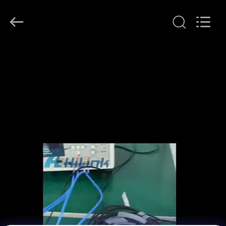
ー
ル
supplier.
Copyright
©
2017
-
2026
家
Shenzhen
HiLink
Technology
へ
Co.,Ltd..
All
Rights
Reserved.
製
品
わ
た
し