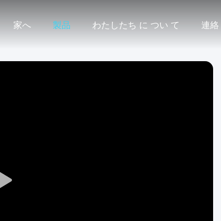
家へ
製品
わたしたち に つい て
連絡
Play
Video