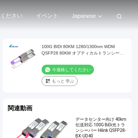
 ください
イベント
Japanese
100G BIDI 80KM 1280/1300nm WDM
QSFP28 80KM オプティカルトランシーバ
ー DOM
今連絡してください
もっと 学ぶ
関連動画
データセンター向け 40km
伝送対応 100G BiDi光トラ
ンシーバー Hilink QSFP28-
BX-UD40