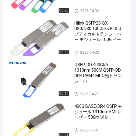
光学トランシーバー モジュー
00:28
2026-04-02
ル
Hilink QSFP28-BX-
U80/D80 100Gb/s BIDI オ
プティカルトランシーバ
ー モジュール 100G イー
サネットの80kmの範囲
光学トランシーバー モジュー
00:22
2026-04-02
ル
QSFP-DD 400Gb/s
1310nm 500M QSFP-DD
DR4 PAM4 MPO光トラン
シーバー
光学トランシーバー モジュー
00:14
2026-04-27
ル
400G BASE-DR4 OSFP モ
ジュール 1310nm EMLレ
ーザー 500m 送信
光学トランシーバー モジュー
2026-01-07
ル
00:21