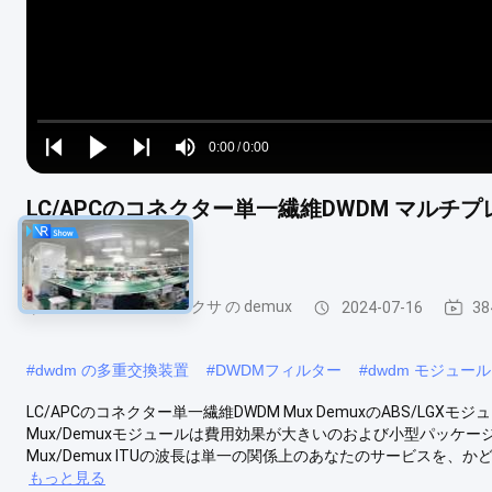
Loaded
:
0%
0:00
/
0:00
Play
Play
Play
Mute
Current
Duration
next
next
LC/APCのコネクター単一繊維DWDM マルチプレク
Time
8CH
dwdm の マルチプレクサ の demux
2024-07-16
3
#
dwdm の多重交換装置
#
DWDMフィルター
#
dwdm モジュール
LC/APCのコネクター単一繊維DWDM Mux DemuxのABS/LGXモジ
Mux/Demuxモジュールは費用効果が大きいのおよび小型パッケ
Mux/Demux ITUの波長は単一の関係上のあなたのサービスを、
もっと見る