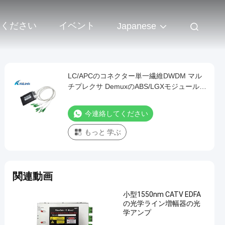
 ください
イベント
Japanese
LC/APCのコネクター単一繊維DWDM マル
チプレクサ DemuxのABS/LGXモジュール
C30-C37 8CH
今連絡してください
もっと 学ぶ
関連動画
小型1550nm CATV EDFA
の光学ライン増幅器の光
学アンプ