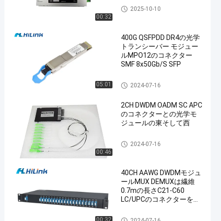
dwdm の マルチプレクサ の d
2025-10-10
emux
00:32
400G QSFPDD DR4の光学
トランシーバー モジュー
ルMPO12のコネクター
SMF 8x50Gb/S SFP
en
光学トランシーバー モジュー
05:01
2024-07-16
ル
2CH DWDM OADM SC APC
のコネクターとの光学モ
ジュールの東そして西
dwdm の マルチプレクサ の d
2024-07-16
emux
00:46
40CH AAWG DWDMモジュ
ールMUX DEMUXは繊維
0.7mの長さC21-C60
LC/UPCのコネクターを選
抜します
dwdm の マルチプレクサ の d
00:32
2024-07-16