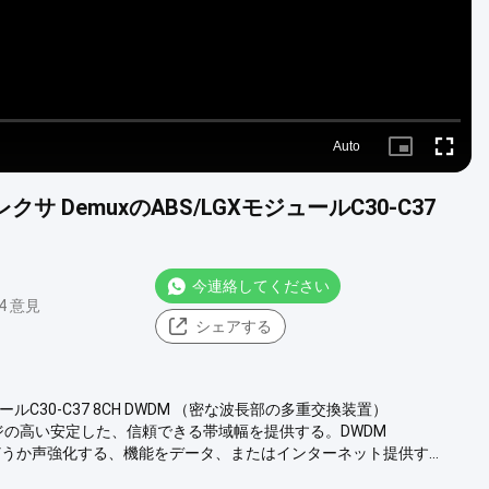
Auto
Picture-
Fullscre
in-
Picture
サ DemuxのABS/LGXモジュールC30-C37
今連絡してください
84 意見
シェアする
ュールC30-C37 8CH DWDM （密な波長部の多重交換装置）
ージの高い安定した、信頼できる帯域幅を提供する。DWDM
かどうか声強化する、機能をデータ、またはインターネット提供す...