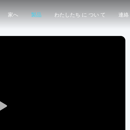
家へ
製品
わたしたち に つい て
連絡
Play
Video