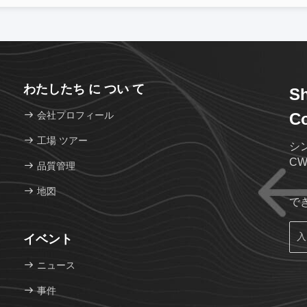
わたしたち に つい て
Sh
会社プロフィール
Co
工場 ツアー
シン
C
品質管理
地図
で
イベント
ニュース
事件