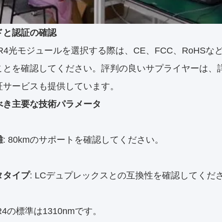
ドと認証の確認
 ZR4光モジュールを選択する際は、CE、FCC、RoH
ことを確認してください。評判の良いサプライヤーは、
証サービスも提供しています。
べき主要な技術パラメータ
離
: 80kmのサポートを確認してください。
タタイプ
: LCデュプレックスとの互換性を確認してくだ
ZR4の標準は1310nmです。