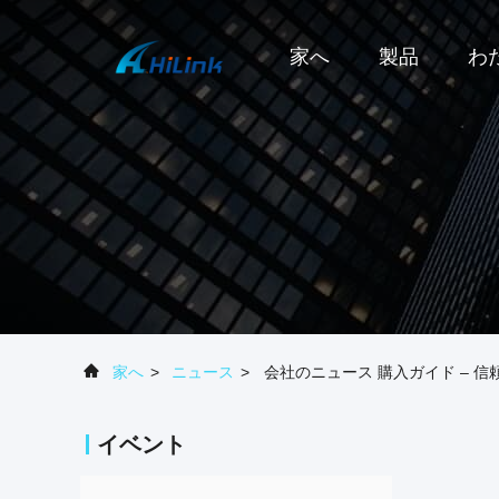
家へ
製品
わ
家へ
>
ニュース
>
会社のニュース 購入ガイド – 信
イベント