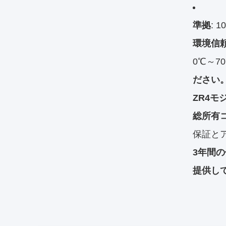
準拠
: 
環境信
0℃～7
ださい
ZR4
総所有
保証と
3年間
提供し