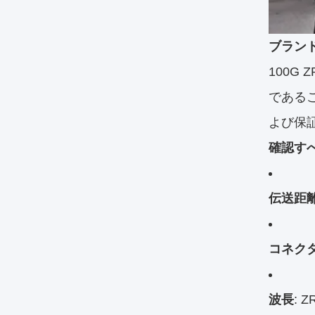
ブラン
100G
である
よび保
確認す
伝送距
コネク
波長
: 