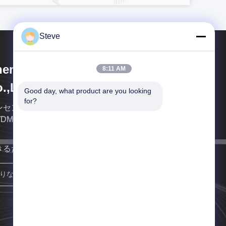
Steve
enzhen HiLink Technology
8:11 AM
.,Ltd.
Good day, what product are you looking 
for?
センHilinkは繊維の光学transcieversのWDM
WDM DWDMの専門の製造者、である
きるだけ早く連絡します
参加しなさい