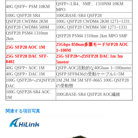
プ
QSFP+-LR4、SMF、1310NM 10KM
40G QSFP+ PSM 10KM
MPO
ラ
100G QSFP28 SR4
100GBASE-SR4 QSFP28
QSFP28 CWDM4 2KM
100G QSFP28 CWDM4 2KM 1271~1331
イ
QSFP28 CWDM4 500M
100G QSFP28 CWDM4 500 1271~1331
QSFP28 PSM4 1310nm
QSFP28 PSM4 1310nm 2km MPO SMF
バ
2km
25Gbps 850nm多重モードSFP28 AOC
25G SFP28 AOC 1M
シ
1~100M
25G SFP28 DAC SFF-
25G SFP28へのSFP28 DAC 1m 3m
ー
8402
5meter
40G QSFP+ AOC 1M
QSFP-AOC活動的な40Gbase 1~100meter
ポ
40G QSFP+ DAC 1M
QSFP SFF8436の受動ケーブル1~5M
100G QSFP28へのQSFP28
1M 2M 3M 5M SFF-8665 100G QSFP28
リ
の受動態
DAC
100G QSFP28-SR4 AOC
100GBASE-SR4 QSFP28 AOC繊維
1M
シ
ー
関連する項目写真