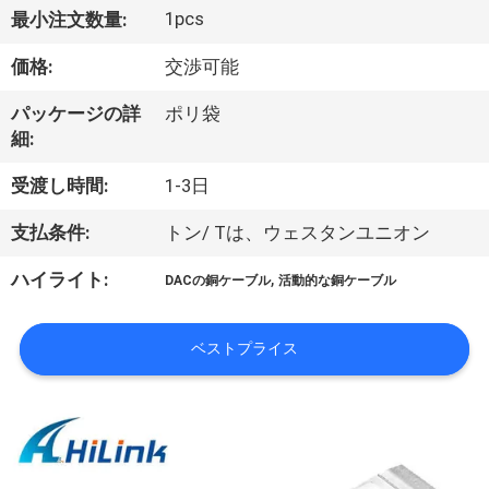
た
1pcs
最小注文数量:
ち
価格:
交渉可能
に
パッケージの詳
ポリ袋
つ
細:
い
受渡し時間:
1-3日
て
支払条件:
トン/ Tは、ウェスタンユニオン
,
ハイライト:
DACの銅ケーブル
活動的な銅ケーブル
工
場
ベストプライス
ツ
ア
ー