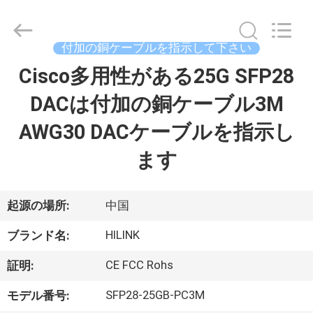
ー
ル
supplier.
Copyright
©
付加の銅ケーブルを指示して下さい
2017
-
2026
Cisco多用性がある25G SFP28
家
Shenzhen
HiLink
Technology
DACは付加の銅ケーブル3M
へ
Co.,Ltd..
All
Rights
AWG30 DACケーブルを指示し
Reserved.
製
ます
品
起源の場所:
中国
わ
HILINK
ブランド名:
た
CE FCC Rohs
証明:
し
SFP28-25GB-PC3M
モデル番号: