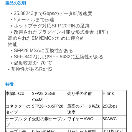
製品の説明
• 25.88243までGbpsのデータ転送速度
ニ
• 5メートルまで伝達
• ホットプラグ対応SFP 20PINの足跡
ュ
• 改善されたプラグイン可能な形式要素（IPF）
高められたEMI/EMCのために迎合的
ー
性能
• SFP28 MSAに互換性がある
ス
• SFF-8402およびSFF-8432に互換性がある
• 温度較差:0~ 70 °C
• 互換性があるRoHS
事
件
特徴
本物Cisco
SFP28-25GB-
売り手の名前
Hilink
CxxM
引
コネクターの
SFP28へのSFP28
最高のデータ転送
25Gbps
タイプ
速度
金
ケーブル タイ
受動の銅ケーブル
ワイヤーAWG
30AWG
プ
を
ケーブル長
0.5~5meter
ジャケット材料
ポリ塩化ビ