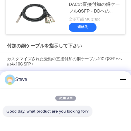
DACの直接付加の銅ケー
ブルQSFP - DDへの
8*50G 3M
交渉可能 MOQ:1pc
連絡先
付加の銅ケーブルを指示して下さい
カスタマイズされた受動の直接付加の銅ケーブル40G QSFP+へ
の4x10G SFP+
ブランド互換 200G QSFP56 パッシブダイレクトアタッチカッ
Steve
パーツインアックスケーブル 2M PVC QSFP56 200G DACケーブ
ル
9:38 AM
40G QSFP+ から 4*10G SFP+ 5M 10G/40Gigabit イーサネット
データセンター用の受動直結銅DACケーブル
Good day, what product are you looking for?
人気カテゴリ
すべて