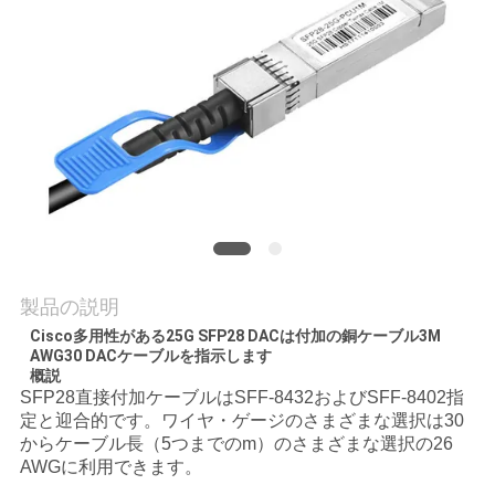
品
質
管
理
連
絡
製品の説明
Cisco多用性がある25G SFP28 DACは付加の銅ケーブル3M
く
AWG30 DACケーブルを指示します
概説
だ
SFP28直接付加ケーブルは
SFF-8432およびSFF-8402指
定と迎合的です。ワイヤ・ゲージのさまざまな選択は
30
さ
から
ケーブル長（5つまでのm）
のさまざまな選択の26
AWGに利用できます。
い