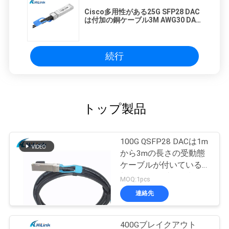
Cisco多用性がある25G SFP28 DAC
は付加の銅ケーブル3M AWG30 DAC
ケーブルを指示します
続行
トップ製品
100G QSFP28 DACは1m
から3mの長さの受動態
ケーブルが付いている付
加の銅ケーブルを指示し
MOQ:1pcs
ます
連絡先
400Gブレイクアウト