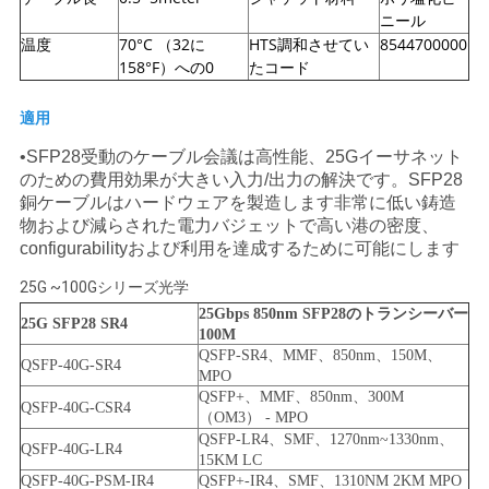
ニール
求
温度
70°C （32に
HTS調和させてい
8544700000
158°F）への0
たコード
め
て
適用
•SFP28受動のケーブル会議は高性能、25Gイーサネット
く
のための費用効果が大きい入力/出力の解決です。SFP28
銅ケーブルはハードウェアを製造します非常に低い鋳造
だ
物および減らされた電力バジェットで高い港の密度、
さ
configurabilityおよび利用を達成するために可能にします
25G ~100Gシリーズ光学
い
25Gbps 850nm SFP28のトランシーバー
25G SFP28 SR4
100M
QSFP-SR4、MMF、850nm、150M、
QSFP-40G-SR4
地
MPO
QSFP+、MMF、850nm、300M
QSFP-40G-CSR4
図
（OM3） - MPO
QSFP-LR4、SMF、1270nm~1330nm、
QSFP-40G-LR4
15KM LC
QSFP-40G-PSM-IR4
QSFP+-IR4、SMF、1310NM 2KM MPO