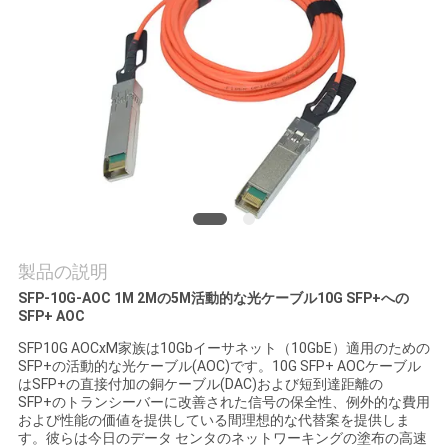
品
質
管
理
連
製品の説明
絡
SFP-10G-AOC 1M 2Mの5M活動的な光ケーブル10G SFP+への
く
SFP+ AOC
SFP10G AOCxM家族は10Gbイーサネット（10GbE）適用のための
だ
SFP+の活動的な光ケーブル(AOC)です。10G SFP+ AOCケーブル
はSFP+の直接付加の銅ケーブル(DAC)および短到達距離の
さ
SFP+のトランシーバーに改善された信号の保全性、例外的な費用
および性能の価値を提供している間理想的な代替案を提供しま
い
す。彼らは今日のデータ センタのネットワーキングの塗布の高速