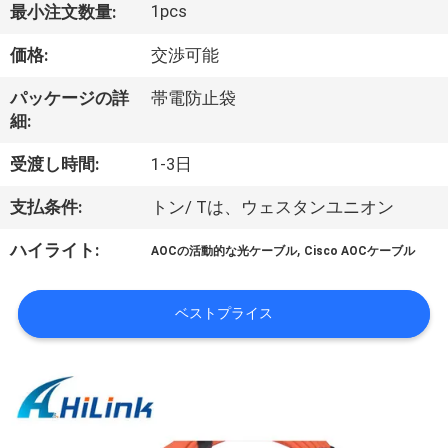
た
1pcs
最小注文数量:
ち
価格:
交渉可能
に
パッケージの詳
帯電防止袋
つ
細:
い
受渡し時間:
1-3日
て
支払条件:
トン/ Tは、ウェスタンユニオン
,
ハイライト:
AOCの活動的な光ケーブル
Cisco AOCケーブル
工
場
ベストプライス
ツ
ア
ー