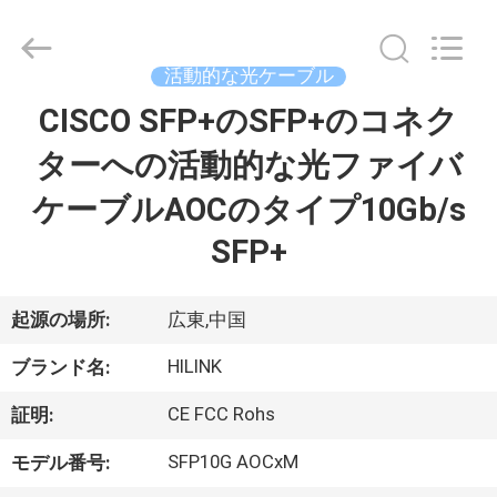
ー
ル
supplier.
Copyright
©
活動的な光ケーブル
2017
-
2026
CISCO SFP+のSFP+のコネク
家
Shenzhen
HiLink
Technology
ターへの活動的な光ファイバ
へ
Co.,Ltd..
All
Rights
ケーブルAOCのタイプ10Gb/s
Reserved.
製
SFP+
品
起源の場所:
広東,中国
わ
HILINK
ブランド名:
た
CE FCC Rohs
証明:
し
SFP10G AOCxM
モデル番号: