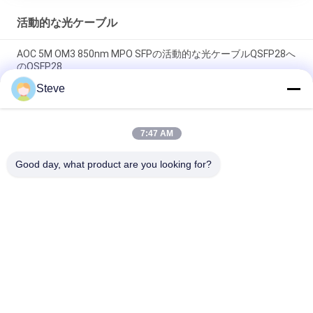
活動的な光ケーブル
AOC 5M OM3 850nm MPO SFPの活動的な光ケーブルQSFP28へ
のQSFP28
Steve
4チャンネルの4SFP活動的なAOCの光ケーブルへの40G AOC
QSFP+
7:47 AM
SFP28 25G AOC 3Mの活動的な光ケーブルのパワー消費量1Wよ
りより少なく
Good day, what product are you looking for?
人気カテゴリ
すべて
光学トランシーバー 
SFP トランシーバー 
モジュール
モジュール
SFP+ のトランシー
CWDM マルチプレク
バー モジュール
サ Demuxモジュール