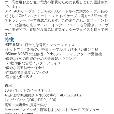
の、高密度および低い電力の消費のために表現しました設計され
ています。
SFP+ AOCケーブルは1からの100メートルへの別のケーブル長の
ニ
端そしてOM3マルチモード・ファイバ ケーブル両方のSFP+の光
学トランシーバーで構成されます。この統合された光学トランシ
ュ
ーバーは複雑な光ファイバー インターフェイスを取除き、ユーザ
ーに友好的で、直観的な電気に電気インターフェイスを持って来
ます。
ー
特徴
ス
•SFF-8431に迎合的な電気インターフェイス
•ホットプラグ対応の、軽量ケーブルおよび小さい曲げ半径
•850nm VCSELの送信機、PINのフォトディテクターの受信機
•優秀なEMIの性能のための金属製ハウジング
事
•I2C標準的な管理インターフェイス
•優秀な高速信号の保全性
•作動の場合温度:70℃への0
件
•迎合的なRoHS-6
適用
引
10ギガビットのイーサネット
4Gおよび8G繊維チャネルの塗布（4GFC/8GFC）
1x InfiniBand QDR。DDR、SDR
金
高速・大容量の演算の集り
サーバー、スイッチ、貯蔵およびホスト カード アダプター
を