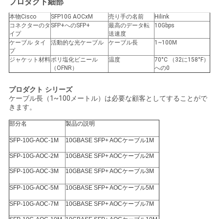
プロダクト細部
求
本物Cisco
SFP10G AOCxM
売り手の名前
Hilink
コネクターのタ
SFP+へのSFP+
最高のデータ転
10Gbps
め
イプ
送速度
ケーブル タイ
活動的な光ケーブル
ケーブル長
1~100M
プ
て
ジャケット材料
ポリ塩化ビニール
温度
70°C （32に158°F）
（OFNR）
への0
く
プロダクト シリーズ
だ
ケーブル長（1~100メートル）は必要な顧客としてすることがで
きます。
さ
部分名
製品の説明
い
SFP-10G-AOC-1M
10GBASE SFP+ AOCケーブル1M
SFP-10G-AOC-2M
10GBASE SFP+ AOCケーブル2M
地
SFP-10G-AOC-3M
10GBASE SFP+ AOCケーブル3M
図
SFP-10G-AOC-5M
10GBASE SFP+ AOCケーブル5M
SFP-10G-AOC-7M
10GBASE SFP+ AOCケーブル7M