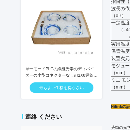
指向性（
波長の依
（dB）
一定温度
（- 4
実用温度
保管温度
装置次元
モジュー
単一モードPLCの繊維光学のディバイ
（mm）
ダーの小型コネクターなしの1X8鋼鉄管
ミニ モ
0.9mm
（mm）
最もよい価格を得なさい
Hilink
連絡 ください
受動の光学