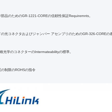
品のためのGR-1221-COREの信頼性保証Requiremnts。
の光コネクタおよびジャンパー アセンブリのためのGR-326-COREの
繊維光学のコネクターのIntermateabilityの標準。
の制限のROHSの指令