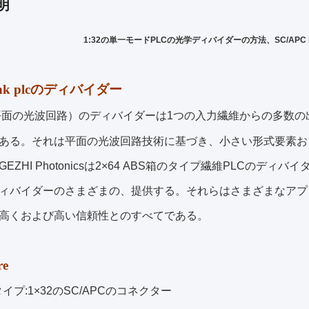
明
1:32の単一モードPLCの光学ディバイダーの方法、SC/APC Pi
ink plcのディバイダー
（平面の光波回路）のディバイダーは1つの入力繊維からの多数
ある。それは平面の光波回路技術に基づき、小さい形式要素お
EZHI Photonicsは2×64 ABS箱のタイプ繊維PLCのディバイ
ディバイダーのさまざまの、提供する。それらはさまざまなア
高くおよび高い信頼性とのすべてである。
re
イプ:1×32のSC/APCのコネクター