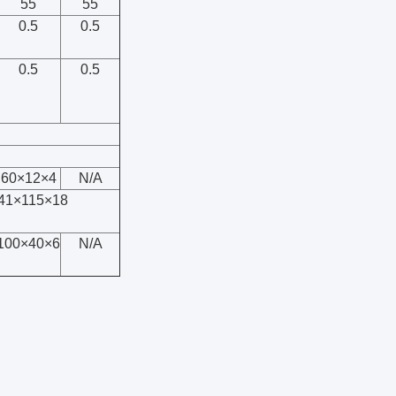
55
55
0.5
0.5
0.5
0.5
60×12×4
N/A
41×115×18
100×40×6
N/A