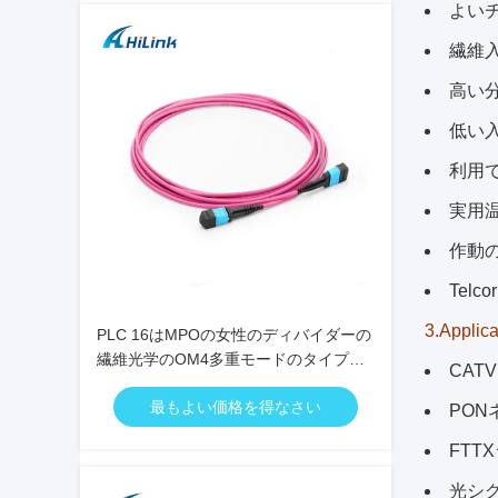
よい
繊維入
高い
低い入
利用
実用温
作動の帯
Telc
3.Applica
PLC 16はMPOの女性のディバイダーの
繊維光学のOM4多重モードのタイプの
CAT
芯を取る
最もよい価格を得なさい
PON
FTT
光シ