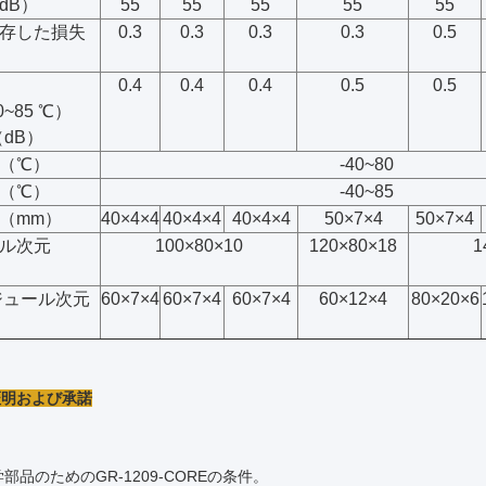
dB）
55
55
55
55
55
存した損失
0.3
0.3
0.3
0.3
0.5
0.4
0.4
0.4
0.5
0.5
0~85 ℃）
（dB）
（℃）
-40~80
（℃）
-40~85
（mm）
40×4×4
40×4×4
40×4×4
50×7×4
50×7×4
ル次元
100×80×10
120×80×18
1
ジュール次元
60×7×4
60×7×4
60×7×4
60×12×4
80×20×6
の証明および承諾
部品のためのGR-1209-COREの条件。