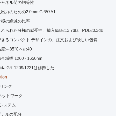
チャネル間の均等性
出力のための2.0mm G.657A1
分極の絶滅の比率
れられた分極の感受性、挿入loss≤13.7dB、PDL≤0.3dB
できるコンパクト デザインの、注文および険しい包装
度:– 85°Cへの40
域幅:1260 - 1650nm
orida GR-1209/1221は修飾した
tion
Vリンク
ネットワーク
Xシステム
グナルの配分