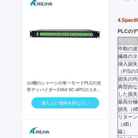
4.Specif
PLCの
作動の波
繊維のタ
挿入損失
（P/S
損失の均
1U棚のシャーシの単一モードPLCの光
典型的な
学ディバイダー1X64 SC APCのコネク
した損失
ター
最高分極
最もよい価格を得なさい
損失（d
リターン
（dB） 
級）