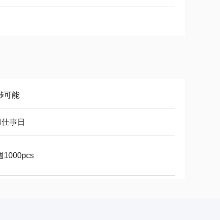
渉可能
~4仕事日
1000pcs