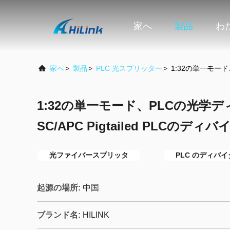
家へ
製品
わ
家へ
>
製品
>
PLC 光スプリッター
>
1:32の単一モード
1:32の単一モード、PLCの光学
SC/APC Pigtailed PLCのディ
光ファイバースプリッタ
PLC のディバ
起源の場所:
中国
ブランド名:
HILINK