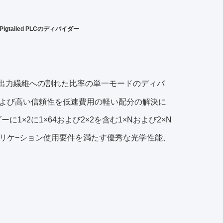
gtailed PLCのディバイダー
の出力繊維への割れた比率の単一モードのディバ
よび高い信頼性を低速費用の軽い配分の解決に
ダーに1×2に1×64および2×2を含む1×Nおよび2×N
プリケ−ション使用要件を満たす優秀な光学性能、