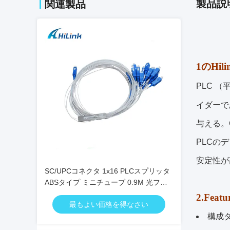
製品説
関連製品
1のHil
PLC 
イダーで
与える。G
PLCの
安定性が
SC/UPCコネクタ 1x16 PLCスプリッタ
ABSタイプ ミニチューブ 0.9M 光ファ
イバースプリッタ
2.Featu
最もよい価格を得なさい
構成タ