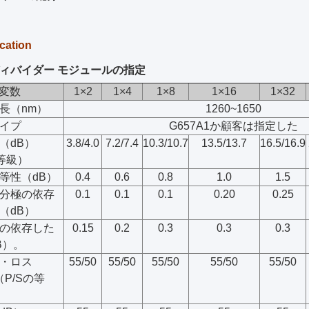
ication
ディバイダー モジュールの指定
変数
1×2
1×4
1×8
1×16
1×32
長（nm）
1260~1650
イプ
G657A1か顧客は指定した
（dB）
3.8/4.0
7.2/7.4
10.3/10.7
13.5/13.7
16.5/16.9
の等級）
等性（dB）
0.4
0.6
0.8
1.0
1.5
分極の依存
0.1
0.1
0.1
0.20
0.25
（dB）
の依存した
0.15
0.2
0.3
0.3
0.3
B）。
・ロス
55/50
55/50
55/50
55/50
55/50
（P/Sの等