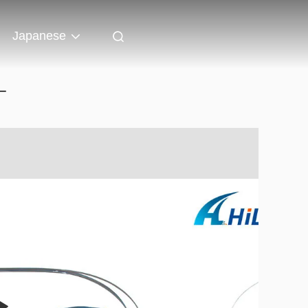
Japanese
ー