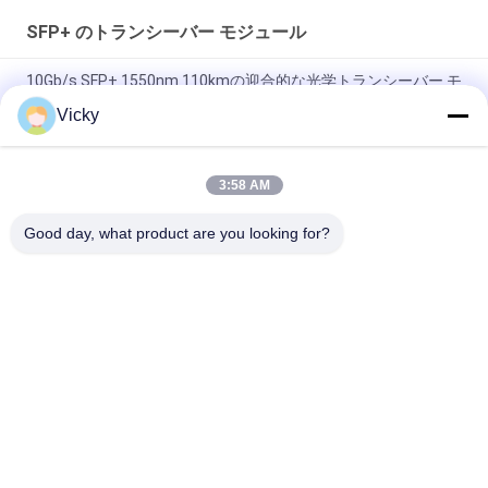
SFP+ のトランシーバー モジュール
10Gb/s SFP+ 1550nm 110kmの迎合的な光学トランシーバー モ
ジュールRoHS
Vicky
25Gbps BIDI 40KM 1270/1310nm 40KM APD LC DOMトランシ
ーバー 25Gイーサネット光トランシーバー
3:58 AM
25Gb/s SFP28 BIDI 60km 1295/1309nm LC DDM Transceiver
Good day, what product are you looking for?
人気カテゴリ
すべて
光学トランシーバー 
SFP トランシーバー 
モジュール
モジュール
SFP+ のトランシー
CWDM マルチプレク
バー モジュール
サ Demuxモジュール
Dwdm の マルチプ
X2 トランシーバー 