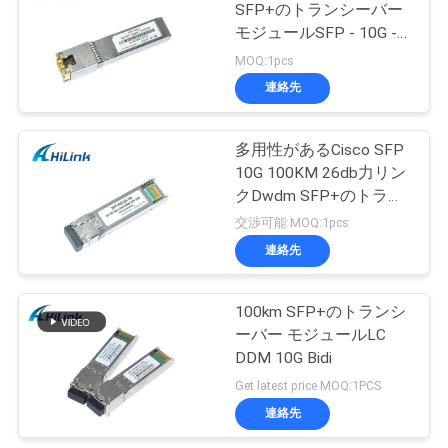
SFP+のトランシーバー
モジュールSFP - 10G -
T RJ45のコネクター
MOQ:1pcs
連絡先
多用性があるCisco SFP
10G 100KM 26db力リン
クDwdm SFP+のトラン
シーバー モジュール
交渉可能 MOQ:1pcs
連絡先
100km SFP+のトランシ
ーバー モジュールLC
DDM 10G Bidi
Get latest price MOQ:1PCS
連絡先