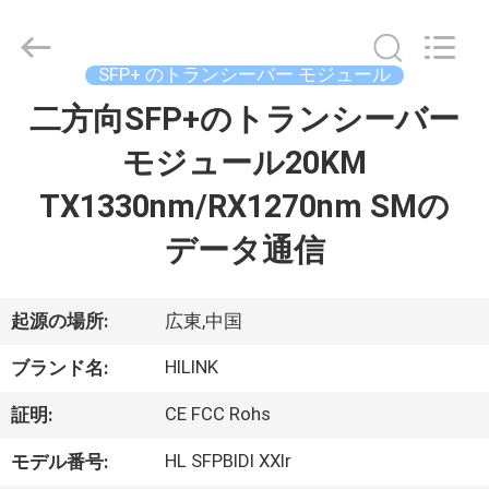
ー
ル
supplier.
Copyright
©
SFP+ のトランシーバー モジュール
2017
-
2026
二方向SFP+のトランシーバー
家
Shenzhen
HiLink
Technology
モジュール20KM
へ
Co.,Ltd..
All
Rights
TX1330nm/RX1270nm SMの
Reserved.
製
データ通信
品
起源の場所:
広東,中国
わ
HILINK
ブランド名:
た
CE FCC Rohs
証明:
し
HL SFPBIDI XXlr
モデル番号: