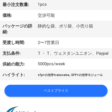
た
1pcs
最小注文数量:
ち
価格:
交渉可能
に
パッケージの詳
静的な袋、ポリ袋、小売り箱
つ
細:
い
受渡し時間:
2〜7営業日
て
支払条件:
T ・ T、ウェスタンユニオン、Paypal
5000pcs/week
供給の能力:
工
,
ハイライト:
場
sfp+の光学transceive
SFP+の光学モジュール
ツ
ベストプライス
ア
ー