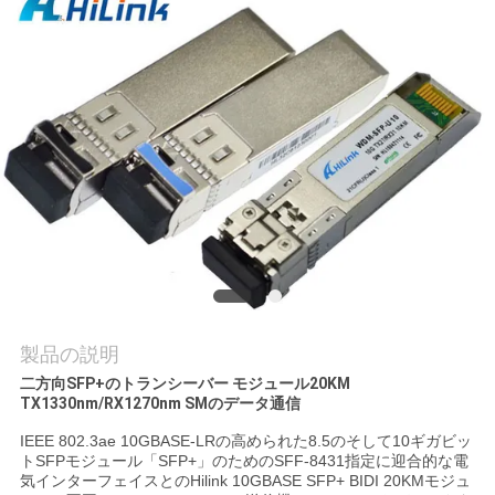
品
質
管
理
連
絡
く
製品の説明
二方向SFP+のトランシーバー モジュール20KM
だ
TX1330nm/RX1270nm SMのデータ通信
さ
IEEE 802.3ae 10GBASE-LRの高められた8.5のそして10ギガビッ
トSFPモジュール「SFP+」のためのSFF-8431指定に迎合的な電
い
気インターフェイスとのHilink 10GBASE SFP+ BIDI 20KMモジュ