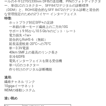
ールの不平1270/1330nm DFBの送信機、PINのフォトディテクタ
ー、単信LCのコネクター、SFF8472デジタルの診断標準
（DDM）と、ROHS迎合的なSFF 8472のデジタル診断と迎合的
ニ
な管理指定のための2ワイヤー インターフェイス
特徴:
ュ
ホットプラグ対応SFP+の足跡
一本鎖の単一モード繊維上の二方向10G
サポート9.95から10.5 Gb/sのビット・レート
ー
電力損失 <1w>
迎合的なRoHS-6 （無鉛）
ス
延長温度較差-20°Cへの75°C
単一3.3V電源
40km SMF上の最高のリンク長さ
非冷却DFB
事
電気インターフェイスを限る受信機
単一LCのコネクター
件
作り付けのデジタル診断機能
適用:
繊維チャネル リンク
引
10gigaイーサネット
WDMの移動システム
金
速い眺め
を