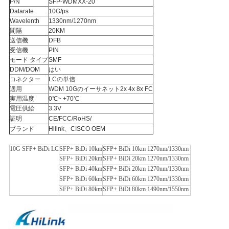
P/N
SFP-WDMXX-20
Datarate
10G/ps
求
Wavelenth
1330nm/1270nm
間隔
20KM
め
送信機
DFB
受信機
PIN
て
モード タイプ
SMF
DDM/DOM
はい
く
コネクター
LCの単信
適用
WDM 10Gのイーサネット2x 4x 8x FC
だ
実用温度
0℃~ +70℃
電圧供給
3.3V
さ
証明
CE/FCC/RoHS/
ブランド
Hilink、CISCO OEM
い
10G SFP+ BiDi LC
SFP+ BiDi 10km
SFP+ BiDi 10km 1270nm/1330nm
SFP+ BiDi 20km
SFP+ BiDi 20km 1270nm/1330nm
SFP+ BiDi 40km
SFP+ BiDi 20km 1270nm/1330nm
地
SFP+ BiDi 60km
SFP+ BiDi 60km 1270nm/1330nm
SFP+ BiDi 80km
SFP+ BiDi 80km 1490nm/1550nm
図