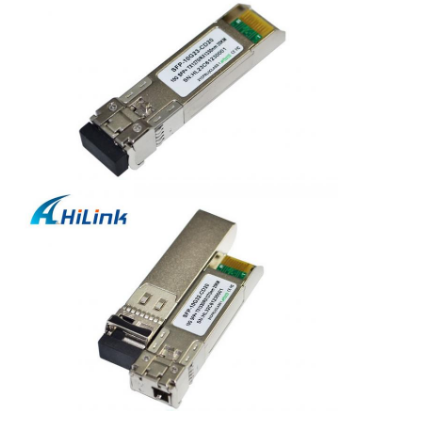
プ
ラ
イ
バ
シ
ー
ポ
リ
シ
ー