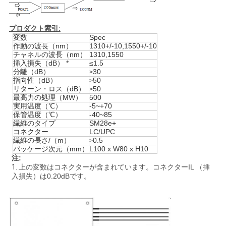
ニ
プロダクト索引:
変数
Spec
作動の波長（nm）
1310+/-10,1550+/-10
ュ
チャネルの波長（nm）
1310,1550
挿入損失（dB） *
≤1.5
ー
分離（dB）
30
>
指向性（dB）
50
>
ス
リターン・ロス（dB）
50
>
最高力の処理（MW）
500
実用温度（℃）
-5~+70
保管温度（℃）
-40~85
繊維のタイプ
SM28e+
事
コネクター
LC/UPC
繊維の長さ/（m）
0.5
>
件
パッケージ次元（mm）
L100 x W80 x H10
注:
1.
上の変数はコネクターが含まれています。コネクターIL （挿
入損失）は0.20dBです。
引
金
を