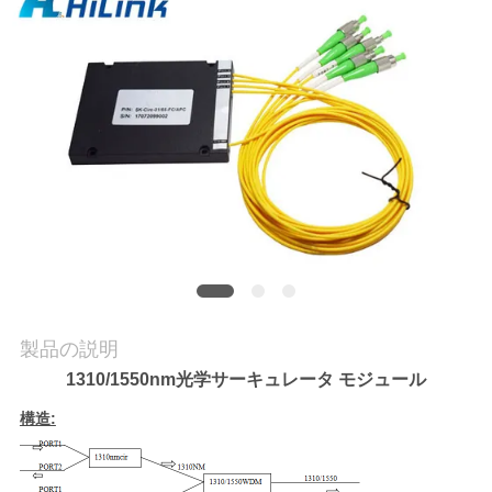
品
質
管
理
連
絡
く
製品の説明
1310/1550nm光学サーキュレータ モジュール
だ
構造:
さ
い