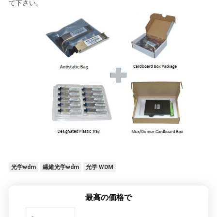
プ
て下さい
。
ラ
イ
バ
シ
ー
ポ
リ
シ
光学wdm
繊維光学wdm
光学 WDM
ー
最高の価格で