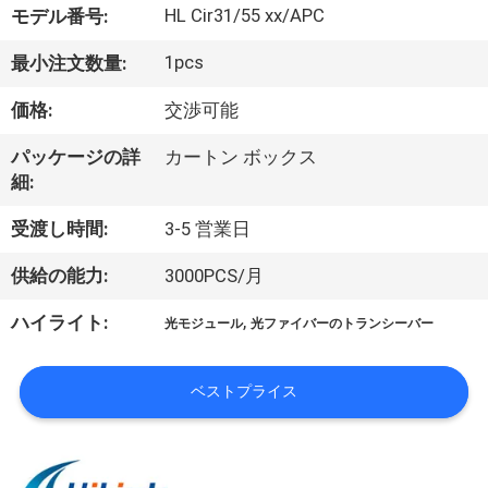
た
HL Cir31/55 xx/APC
モデル番号:
ち
1pcs
最小注文数量:
に
価格:
交渉可能
つ
パッケージの詳
カートン ボックス
い
細:
て
受渡し時間:
3-5 営業日
供給の能力:
3000PCS/月
工
,
ハイライト:
光モジュール
光ファイバーのトランシーバー
場
ツ
ベストプライス
ア
ー