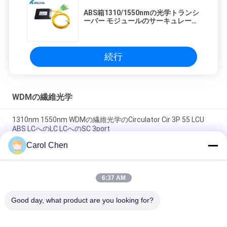
ABS箱1310/1550nmの光学トランシ
ーバー モジュールのサーキュレータ
5はFC/SC/LC-APC/PCのコネクター
を左舷に取ります
続行
WDMの繊維光学
1310nm 1550nm WDMの繊維光学のCirculator Cir 3P 55 LCU
ABS LCへのLC LCへのSC 3port
Carol Chen
Cir 3P 55 LCU ABS WDMの繊維光学3port LC/UPC SC/APC
1550nmのCirculator装置
6:37 AM
鋼鉄管1x2 CWDM 1620nm WDMの繊維光学SC APC CWDM Mux
Demux
Good day, what product are you looking for?
人気カテゴリ
すべて