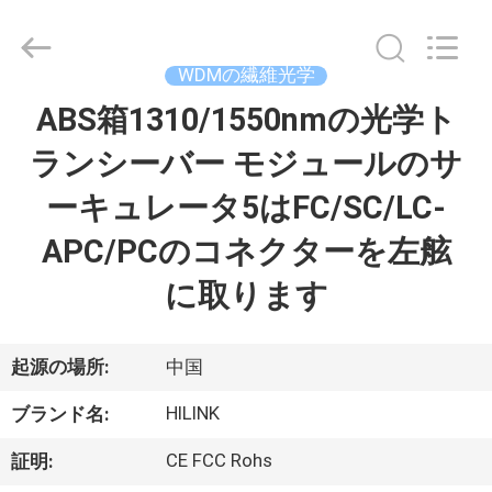
ー
ル
supplier.
Copyright
©
WDMの繊維光学
2017
-
2026
ABS箱1310/1550nmの光学ト
家
Shenzhen
HiLink
Technology
ランシーバー モジュールのサ
へ
Co.,Ltd..
All
Rights
ーキュレータ5はFC/SC/LC-
Reserved.
製
APC/PCのコネクターを左舷
品
に取ります
わ
起源の場所:
中国
た
HILINK
ブランド名:
し
CE FCC Rohs
証明: