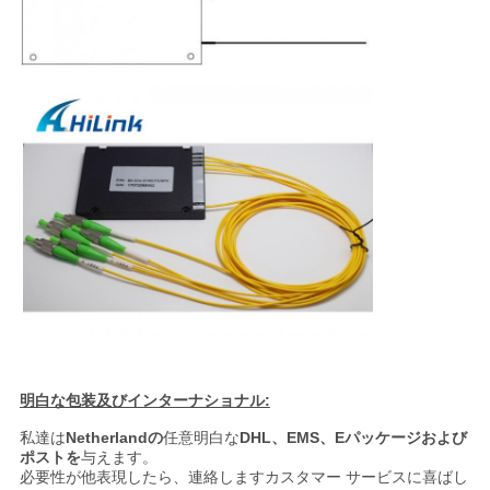
求
め
て
く
だ
さ
い
地
明白な包装及びインターナショナル:
図
私達は
Netherlandの
任意明白な
DHL、EMS、Eパッケージおよび
ポストを
与えます。
必要性が他表現したら、連絡しますカスタマー サービスに喜ばし