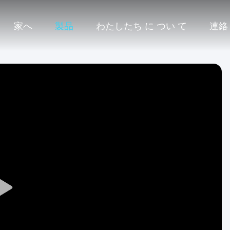
家へ
製品
わたしたち に つい て
連絡
Play
Video