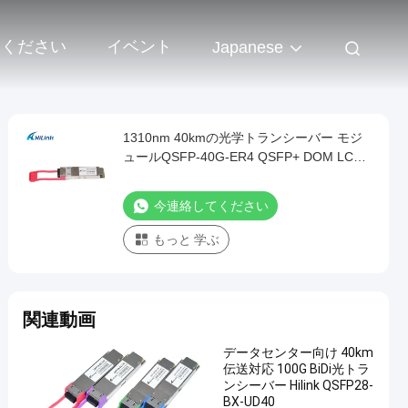
 ください
イベント
Japanese
1310nm 40kmの光学トランシーバー モジ
ュールQSFP-40G-ER4 QSFP+ DOM LC
SMF
今連絡してください
もっと 学ぶ
関連動画
データセンター向け 40km
伝送対応 100G BiDi光トラ
ンシーバー Hilink QSFP28-
BX-UD40