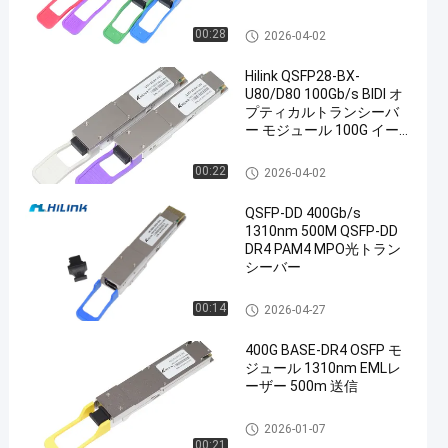
光学トランシーバー モジュー
00:28
2026-04-02
ル
Hilink QSFP28-BX-
U80/D80 100Gb/s BIDI オ
プティカルトランシーバ
ー モジュール 100G イー
en
サネットの80kmの範囲
光学トランシーバー モジュー
00:22
2026-04-02
ル
QSFP-DD 400Gb/s
1310nm 500M QSFP-DD
DR4 PAM4 MPO光トラン
シーバー
光学トランシーバー モジュー
00:14
2026-04-27
ル
400G BASE-DR4 OSFP モ
ジュール 1310nm EMLレ
ーザー 500m 送信
光学トランシーバー モジュー
2026-01-07
ル
00:21