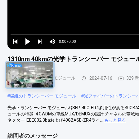
Loaded
:
0%
0:00
/
0:00
Play
Play
Play
Mute
Current
Duration
next
next
1310nm 40kmの光学トランシーバー モジュールQSFP
Time
光学トランシーバー モジュール
2024-07-16
329 
#
繊維のトランシーバー モジュール
#
光ファイバーのトランシー
光学トランシーバー モジュールQSFP-40G-ER4多用性がある40GBASE-E
ュールの特徴: 4 CWDMの車線MUX/DEMUXの設計 チャネルの帯域幅ご
ネクター IEEE802.3baおよび40GBASE-ZR4ライ...
もっと見る
訪問者のメッセージ