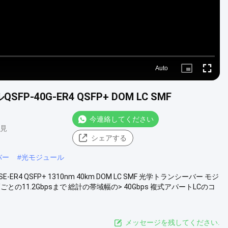
Auto
Picture-
Fullscre
in-
Picture
-40G-ER4 QSFP+ DOM LC SMF
今連絡してください
意見
シェアする
バー
#
光モジュール
R4 QSFP+ 1310nm 40km DOM LC SMF 光学トランシーバー モジ
との11.2Gbpsまで 総計の帯域幅の> 40Gbps 複式アパートLCのコ
メッセージを残してください.