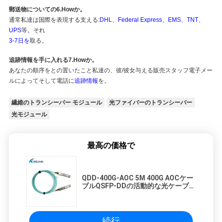
郵送物についての6.Howか。
通常私達は国際を表現する支える:
DHL、Federal Express、EMS、TNT、
UPS
等。それ
3-7日を
取る。
追跡情報を手に入れる7.Howか。
あなたの順序をとの置いたこと私達の、彼/彼女与える販売スタッフ電子メー
ルによってそして電話に
追跡情報
を。
繊維のトランシーバー モジュール
光ファイバーのトランシーバー
光モジュール
最高の価格で
QDD-400G-AOC 5M 400G AOCケー
ブルQSFP-DDの活動的な光ケーブル
Customizted
続行