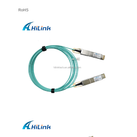
求
RoHS
め
て
く
だ
さ
い
地
図