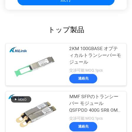
トップ製品
2KM 100GBASE オプテ
ィカルトランシーバーモ
ジュール
交渉可能 MOQ:1pcs
連絡先
MMF SFPのトランシー
バー モジュール
QSFPDD 400G SR8 OM3
70M OM4 100M
交渉可能 MOQ:1pcs
連絡先