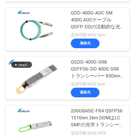
QDD-400G-AOC 5M
400G AOCケーブル
QSFP-DDの活動的な光
ケーブルCustomizted
交渉可能 MOQ:1pcs
連絡先
QSDD-400G-SR8
QSFP56-DD 400G SR8
トランシーバー 850nm
150M MPT/MPO-16
交渉可能 MOQ:1pcs
DOM
連絡先
200GBASE-FR4 QSFP56
1310nm 2km DOMはLC
SMFの光学トランシー
バー モジュールを二重
交渉可能 MOQ:1PCS