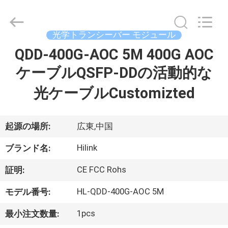
ー
ル
supplier.
Copyright
©
光学トランシーバー モジュール
2017
-
QDD-400G-AOC 5M 400G AOC
2026
家
Shenzhen
HiLink
ケーブルQSFP-DDの活動的な
Technology
へ
Co.,Ltd..
All
光ケーブルCustomizted
Rights
Reserved.
製
起源の場所:
広東,中国
品
Hilink
ブランド名:
わ
CE FCC Rohs
証明:
た
HL-QDD-400G-AOC 5M
モデル番号:
し
1pcs
最小注文数量: