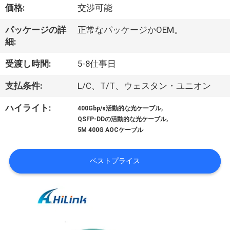
た
価格:
交渉可能
ち
パッケージの詳
正常なパッケージかOEM。
に
細:
つ
受渡し時間:
5-8仕事日
い
支払条件:
L/C、T/T、ウェスタン・ユニオン
て
,
ハイライト:
400Gbp/s活動的な光ケーブル
,
QSFP-DDの活動的な光ケーブル
5M 400G AOCケーブル
工
場
ベストプライス
ツ
ア
ー