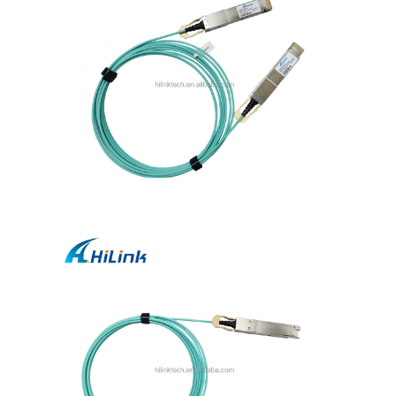
プ
ラ
イ
バ
シ
ー
ポ
リ
シ
ー