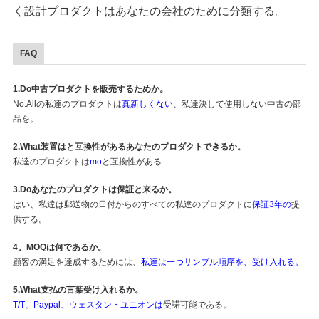
く設計プロダクトはあなたの会社のために分類する。
FAQ
1.Do中古プロダクトを販売するためか。
No.Allの私達のプロダクトは
真新しくない
、私達決して使用しない中古の部
品を。
2.What装置はと互換性があるあなたのプロダクトできるか。
私達のプロダクトは
mo
と互換性がある
3.Doあなたのプロダクトは保証と来るか。
はい、私達は郵送物の日付からのすべての私達のプロダクトに
保証3年の
提
供する。
4。MOQは何であるか。
顧客の満足を達成するためには、
私達は一つサンプル順序を、受け入れる。
5.What支払の言葉受け入れるか。
T/T、Paypal、ウェスタン・ユニオンは
受諾可能である。