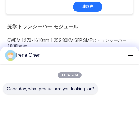
にする
連絡先
光学トランシーバー モジュール
CWDM 1270-1610nm 1.25G 80KM SFP SMFのトランシーバー
1000base
Irene Chen
60km QSFP+のイーサネット光学トランシーバーのホットプラ
グ対応の二重LC 40Gb/s
11:37 AM
MPOのコネクターの光学トランシーバー モジュールHilink 100G
QSFP28 SR4 100M FTTX
Good day, what product are you looking for?
人気カテゴリ
すべて
光学トランシーバー 
SFP トランシーバー 
モジュール
モジュール
SFP+ のトランシー
CWDM マルチプレク