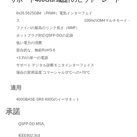
8x26.5625GBd （PAM4）電気インターフェイ
ニ
ス 100mのOM4マルチモード・
ファイバの最高のリンク長さ（MMF）
ュ
ホットプラグ対応QSFP-DDの足跡
ー
低い電力の消費
迎合的な、無鉛RoHS-6
ス
+3.3Vの単一の電源
サポート デジタル診断モニタインターフェイス
場合の実用温度:コマーシャル:0°Cへの+70°C
事
件
適用
400GBASE-SR8 400Gのイーサネット
引
承諾
金
QSFP-DD MSA。
を
IEEE802.3cd