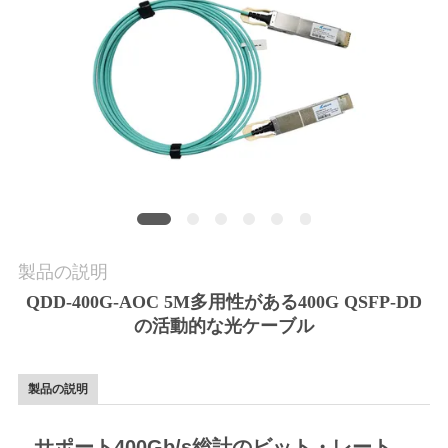
品
質
管
理
連
製品の説明
絡
QDD-400G-AOC 5M多用性がある400G QSFP-DD
く
の活動的な光ケーブル
だ
製品の説明
さ
い
サポート400Gb/s総計のビット・レート