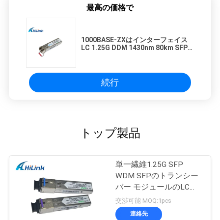
プ
最高の価格で
ラ
イ
1000BASE-ZXはインターフェイス
LC 1.25G DDM 1430nm 80km SFP
CWDM Systerm二倍になります
バ
シ
続行
ー
ポ
トップ製品
リ
シ
単一繊維1.25G SFP
WDM SFPのトランシー
ー
バー モジュールのLCそ
してScのコネクターの
交渉可能 MOQ:1pcs
ため
連絡先