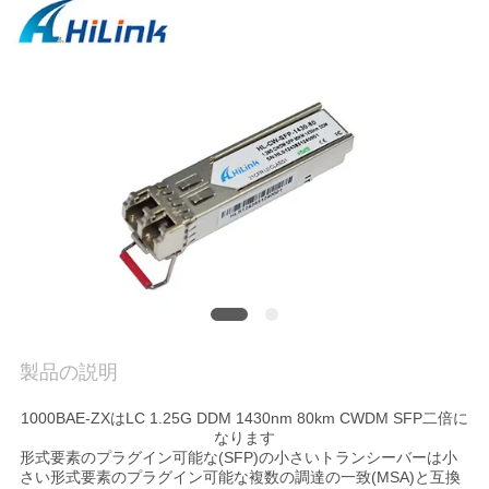
品
質
管
理
連
絡
く
製品の説明
だ
1000BAE-ZXはLC 1.25G DDM 1430nm 80km CWDM SFP二倍に
さ
なります
形式要素のプラグイン可能な(SFP)の小さいトランシーバーは小
い
さい形式要素のプラグイン可能な複数の調達の一致(MSA)と互換