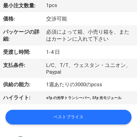
た
1pcs
最小注文数量:
ち
価格:
交渉可能
に
パッケージの詳
必須によって箱、小売り箱を、また
つ
細:
はカートンに入れて下さい
い
受渡し時間:
1-4 日
て
支払条件:
L/C、T/T、ウェスタン・ユニオン、
Paypal
工
供給の能力:
1週あたりの3000のpcss
場
,
ハイライト:
sfp の光学トランシーバー
Sfp 光モジュール
ツ
ア
ベストプライス
ー