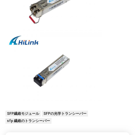
求
め
て
く
だ
さ
い
地
図
SFP繊維モジュール
SFPの光学トランシーバー
sfp 繊維のトランシーバー