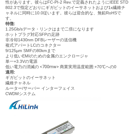
性があります。彼らはFC-PI-2 Rev.で定義されたようにIEEE STD
802.3で指定どおりにギガビットのイーサネットおよび1x繊維チ
ャネルに同時に10.0従います。彼らは迎合的な、無鉛RoHSで
ニ
す。
特徴:
ュ
1.25Gb/sデータ・リンクはまで二倍になります
ホットプラグ対応SFPの足跡
非冷却1430nm DFBレーザーの送信機
ー
複式アパートLCのコネクター
9/125µm SMFの80kmまで
ス
より低いEMIのための金属のエンクロージャ
単一+3.3Vの電源
低い電力の消滅の
<700mw>
商業実用温度範囲:+70℃への0
適用:
事
ギガビットのイーサネット
繊維チャネル
件
ルーター/サーバー インターフェイス
CWDMシステム
引
金
を