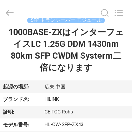
ー
ル
supplier.
Copyright
©
SFP トランシーバー モジュール
2017
-
2026
1000BASE-ZXはインターフェ
家
Shenzhen
HiLink
Technology
イスLC 1.25G DDM 1430nm
へ
Co.,Ltd..
All
Rights
80km SFP CWDM Systerm二
Reserved.
製
倍になります
品
起源の場所:
広東,中国
わ
HILINK
ブランド名:
た
CE FCC Rohs
証明:
し
HL-CW-SFP-ZX43
モデル番号: