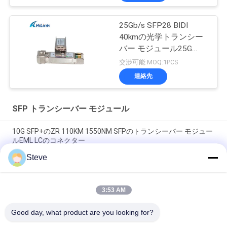
25Gb/s SFP28 BIDI
40kmの光学トランシー
バー モジュール25G
BIDI SFP28 40KMのイー
交渉可能 MOQ:1PCS
サネット
連絡先
SFP トランシーバー モジュール
10G SFP+のZR 110KM 1550NM SFPのトランシーバー モジュー
ルEML LCのコネクター
Steve
DDM が付いている Deplex LC SM 繊維 100G 光ファイバー モジ
ュールの長距離 100KM
3:53 AM
10G SFP トランシーバ モジュール 850nm 300M デュアル LC コ
ネクタ SFP-10G-SR
Good day, what product are you looking for?