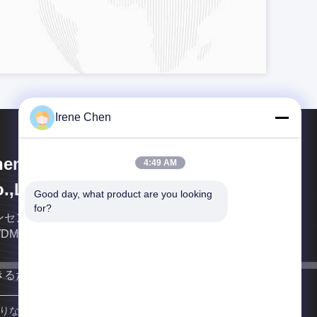
Irene Chen
enzhen HiLink Technology
4:49 AM
.,Ltd.
Good day, what product are you looking 
for?
センHilinkは繊維の光学transcieversのWDM
WDM DWDMの専門の製造者、である
きるだけ早く連絡します
参加しなさい