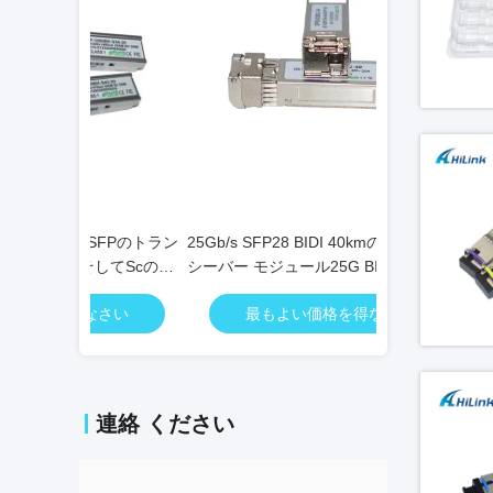
 SFPのトラン
25Gb/s SFP28 BIDI 40kmの光学トラン
単一繊維1.25G 
してScのコ
シーバー モジュール25G BIDI SFP28
シーバー モジュ
40KMのイーサネット
ネクターのため
なさい
最もよい価格を得なさい
最もよ
連絡 ください