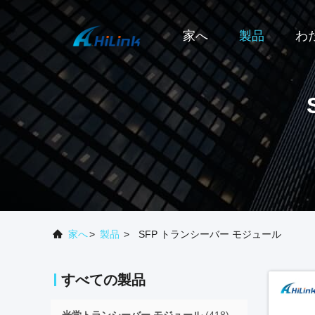
家へ
製品
わ
家へ
>
製品
>
SFP トランシーバー モジュール
すべての製品