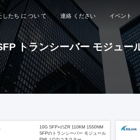
たしたち に つい て
連絡 ください
イベント
SFP トランシーバー モジュー
10G SFP+のZR 110KM 1550NM
SFPのトランシーバー モジュール
EML LCのコネクター