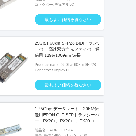
コネクター: デュアルLC
最もよい価格を得なさい
25Gb/s 60km SFP28 BIDIトランシ
ーバー 高速双方向光ファイバー通
信用 1295/1309nm 波長
Products name: 25Gb/s 60Km SFP28
BIDI Transceivers
Connetor: Simplex LC
最もよい価格を得なさい
1.25Gbpsデータレート、20KM伝
送用EPON OLT SFPトランシーバ
ー（PX20+、PX20++、PX20+++対
応）
製品名: EPON OLT SFP
波長: 送信 1490nm 1.25G、受信