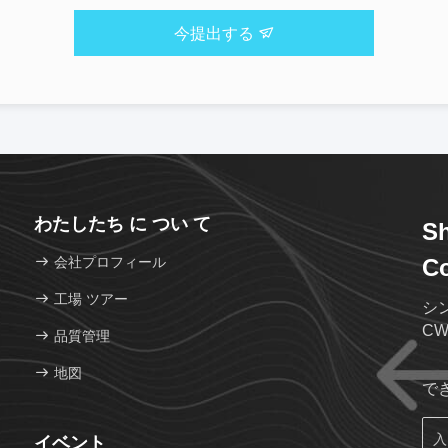
今提出する
わたしたち に つい て
Sh
会社プロフィール
Co
工場 ツアー
シン
C
品質管理
地図
で
イベント