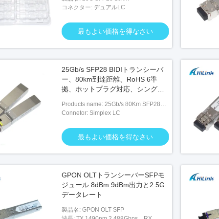
コネクター: デュアルLC
最もよい価格を得なさい
25Gb/s SFP28 BIDIトランシーバ
ー、80km到達距離、RoHS 6準
拠、ホットプラグ対応、シングル
LC、DDM
Products name: 25Gb/s 80Km SFP28
SFP WDM SFPのトラン
25Gb/s SFP28 BIDI 40kmの光学トラン
BIDI Transceivers
Connetor: Simplex LC
ールのLCそしてScのコ
シーバー モジュール25G BIDI SFP28
40KMのイーサネット
最もよい価格を得なさい
い価格を得なさい
最もよい価格を得なさい
GPON OLTトランシーバーSFPモ
ジュール 8dBm 9dBm出力と2.5G
データレート
製品名: GPON OLT SFP
波長: TX 1490nm 2.488Gbps、RX