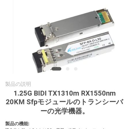
品
質
管
理
連
絡
製品の説明
く
1.25G BIDI TX1310m RX1550nm
20KM Sfpモジュールのトランシーバ
だ
ーの光学機器。
さ
製品の機能:
い