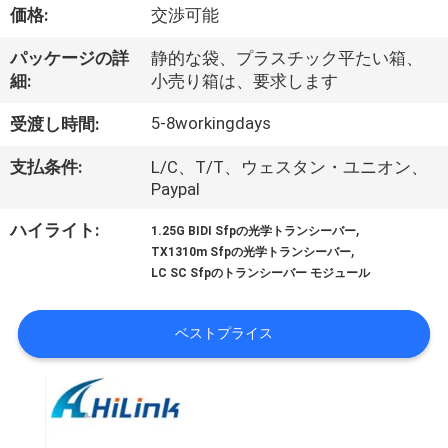
た
価格:
交渉可能
ち
パッケージの詳
静的な袋、プラスチック平たい箱、
に
細:
小売り箱は、要求します
つ
5-8workingdays
受渡し時間:
い
支払条件:
L/C、T/T、ウェスタン・ユニオン、
Paypal
て
,
ハイライト:
1.25G BIDI Sfpの光学トランシーバー
,
TX1310m Sfpの光学トランシーバー
工
LC SC Sfpのトランシーバー モジュール
場
ベストプライス
ツ
ア
ー