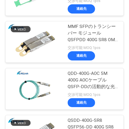
交渉可能 MOQ:1pcs
連絡先
MMF SFPのトランシー
バー モジュール
QSFPDD 400G SR8 OM3
70M OM4 100M
交渉可能 MOQ:1pcs
連絡先
QDD-400G-AOC 5M
400G AOCケーブル
QSFP-DDの活動的な光
ケーブルCustomizted
交渉可能 MOQ:1pcs
連絡先
QSDD-400G-SR8
QSFP56-DD 400G SR8