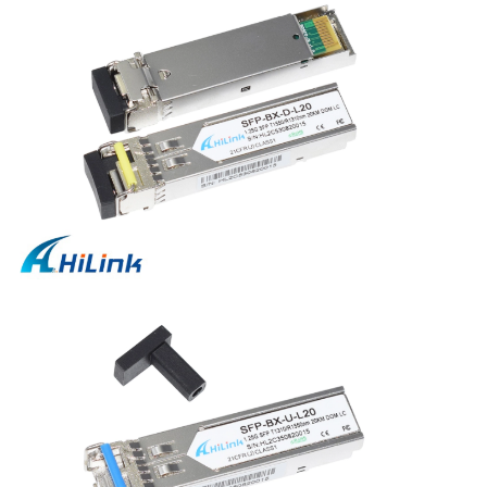
プ
ラ
イ
バ
シ
ー
ポ
リ
シ
ー