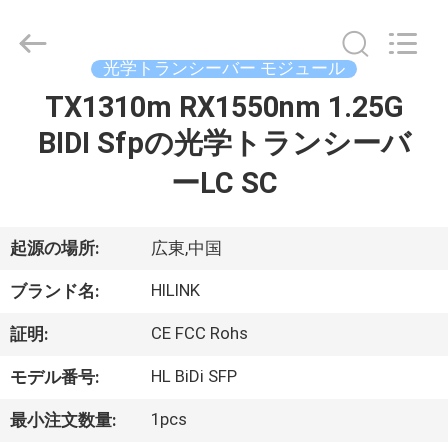
ー
ル
supplier.
Copyright
©
光学トランシーバー モジュール
2017
-
TX1310m RX1550nm 1.25G
2026
家
Shenzhen
HiLink
BIDI Sfpの光学トランシーバ
Technology
へ
Co.,Ltd..
All
ーLC SC
Rights
Reserved.
製
起源の場所:
広東,中国
品
HILINK
ブランド名:
わ
CE FCC Rohs
証明:
た
HL BiDi SFP
モデル番号:
し
1pcs
最小注文数量: