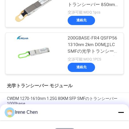
トランシーバー 850nm
150M MPT/MPO-16
交渉可能 MOQ:1pcs
DOM
連絡先
200GBASE-FR4 QSFP56
1310nm 2km DOMはLC
SMFの光学トランシー
バー モジュールを二重
交渉可能 MOQ:1PCS
にする
連絡先
光学トランシーバー モジュール
CWDM 1270-1610nm 1.25G 80KM SFP SMFのトランシーバー
1000base
Irene Chen
60km QSFP+のイーサネット光学トランシーバーのホットプラ
グ対応の二重LC 40Gb/s