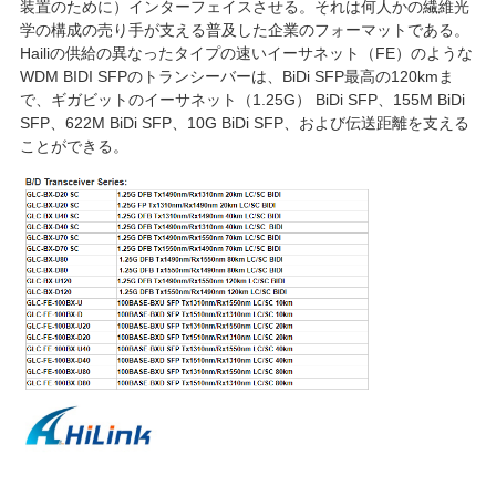
装置のために）インターフェイスさせる。それは何人かの繊維光
求
学の構成の売り手が支える普及した企業のフォーマットである。
Hailiの供給の異なったタイプの速いイーサネット（FE）のような
め
WDM BIDI SFPのトランシーバーは、BiDi SFP最高の120kmま
で、ギガビットのイーサネット（1.25G） BiDi SFP、155M BiDi
て
SFP、622M BiDi SFP、10G BiDi SFP、および伝送距離を支える
ことができる。
く
だ
さ
い
地
図