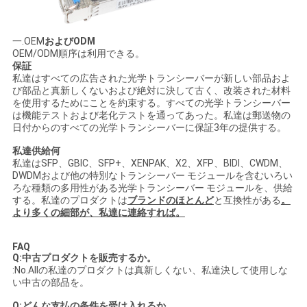
一.OEM
およびODM
OEM/ODM順序は利用できる。
保証
私達はすべての広告された光学トランシーバーが新しい部品およ
び部品と真新しくないおよび絶対に決して古く、改装された材料
を使用するためにことを約束する。すべての光学トランシーバー
は機能テストおよび老化テストを通ってあった。私達は郵送物の
日付からのすべての光学トランシーバーに保証3年の提供する。
私達供給何
私達はSFP、GBIC、SFP+、XENPAK、X2、XFP、BIDI、CWDM、
DWDMおよび他の特別なトランシーバー モジュールを含むいろい
ろな種類の多用性がある光学トランシーバー モジュールを、供給
する。私達のプロダクトは
ブランドのほとんど
と互換性がある
。
より多くの細部が、私達に連絡すれば。
FAQ
Q:中古プロダクトを販売するか。
:No.Allの私達のプロダクトは真新しくない、私達決して使用しな
い中古の部品を。
Q:どんな支払の条件を受け入れるか。