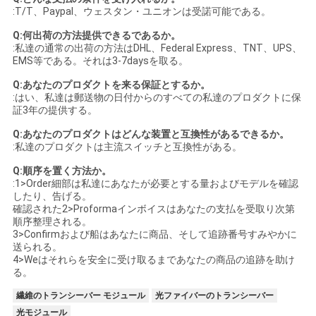
:T/T、Paypal、ウェスタン・ユニオンは受諾可能である。
Q:何出荷の方法提供できるであるか。
:私達の通常の出荷の方法はDHL、Federal Express、TNT、UPS、
EMS等である。それは3-7daysを取る。
Q:あなたのプロダクトを来る保証とするか。
:はい、私達は郵送物の日付からのすべての私達のプロダクトに保
証3年の提供する。
Q:あなたのプロダクトはどんな装置と互換性があるできるか。
:私達のプロダクトは主流スイッチと互換性がある。
Q:順序を置く方法か。
:1>Order細部は私達にあなたが必要とする量およびモデルを確認
したり、告げる。
確認された2>Proformaインボイスはあなたの支払を受取り次第
順序整理される。
3>Confirmおよび船はあなたに商品、そして追跡番号すみやかに
送られる。
4>Weはそれらを安全に受け取るまであなたの商品の追跡を助け
る。
繊維のトランシーバー モジュール
光ファイバーのトランシーバー
光モジュール