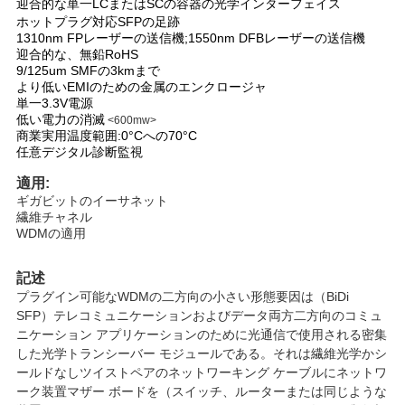
迎合的な単一LCまたはSCの容器の光学インターフェイス
ホットプラグ対応SFPの足跡
1310nm FPレーザーの送信機;
1550nm DFBレーザーの送信機
ニ
迎合的な、無鉛RoHS
9/125um SMFの3kmまで
ュ
より低いEMIのための金属のエンクロージャ
単一3.3V電源
低い電力の消滅
<600mw>
ー
商業実用温度範囲:0°Cへの70°C
任意デジタル診断監視
ス
適用:
ギガビットのイーサネット
繊維チャネル
事
WDMの適用
件
記述
プラグイン可能なWDMの二方向の小さい形態要因は（BiDi
SFP）テレコミュニケーションおよびデータ両方二方向のコミュ
引
ニケーション アプリケーションのために光通信で使用される密集
した光学トランシーバー モジュールである。それは繊維光学かシ
金
ールドなしツイストペアのネットワーキング ケーブルにネットワ
ーク装置マザー ボードを（スイッチ、ルーターまたは同じような
を