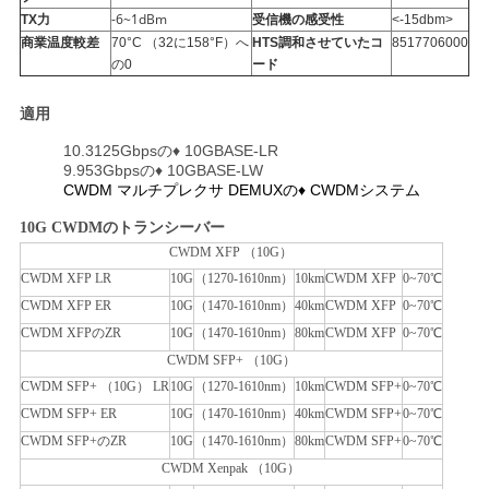
-6~1dBm
TX力
受信機の感受性
<-15dbm>
求
商業温度較差
70°C （32に158°F）へ
HTS調和させていたコ
8517706000
の0
ード
め
適用
て
10.3125Gbps
の♦ 10GBASE-LR
く
9.953Gbps
の♦ 10GBASE-LW
CWDM マルチプレクサ DEMUXの♦ CWDMシステム
だ
10G CWDMのトランシーバー
さ
CWDM XFP （10G）
CWDM XFP LR
10G
（1270-1610nm）
10km
CWDM XFP
0~70℃
い
CWDM XFP ER
10G
（1470-1610nm）
40km
CWDM XFP
0~70℃
CWDM XFPのZR
10G
（1470-1610nm）
80km
CWDM XFP
0~70℃
CWDM SFP+ （10G）
地
CWDM SFP+ （10G） LR
10G
（1270-1610nm）
10km
CWDM SFP+
0~70℃
図
CWDM SFP+ ER
10G
（1470-1610nm）
40km
CWDM SFP+
0~70℃
CWDM SFP+のZR
10G
（1470-1610nm）
80km
CWDM SFP+
0~70℃
CWDM Xenpak （10G）