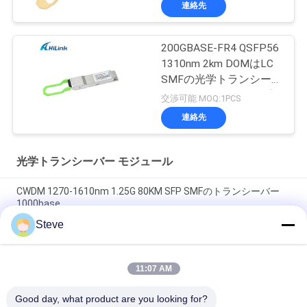
連絡先
200GBASE-FR4 QSFP56
1310nm 2km DOMはLC
SMFの光学トランシー
バー モジュールを二重
交渉可能 MOQ:1PCS
にする
連絡先
光学トランシーバー モジュール
CWDM 1270-1610nm 1.25G 80KM SFP SMFのトランシーバー
1000base
Steve
60km QSFP+のイーサネット光学トランシーバーのホットプラ
グ対応の二重LC 40Gb/s
11:07 AM
MPOのコネクターの光学トランシーバー モジュールHilink 100G
QSFP28 SR4 100M FTTX
Good day, what product are you looking for?