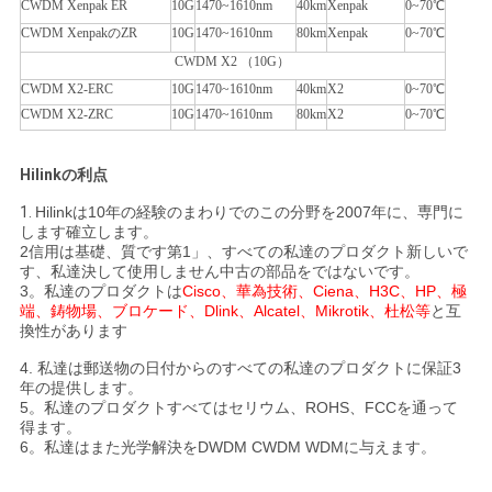
プ
CWDM Xenpak ER
10G
1470~1610nm
40km
Xenpak
0~70℃
CWDM XenpakのZR
10G
1470~1610nm
80km
Xenpak
0~70℃
ラ
CWDM X2 （10G）
イ
CWDM X2-ERC
10G
1470~1610nm
40km
X2
0~70℃
CWDM X2-ZRC
10G
1470~1610nm
80km
X2
0~70℃
バ
シ
Hilinkの利点
1.
Hilinkは10年の経験のまわりでのこの分野を2007年に、専門に
ー
します確立します。
2信用は基礎、質です第1」、すべての私達のプロダクト新しいで
ポ
す、私達決して使用しません中古の部品をではないです。
3。私達のプロダクトは
Cisco、華為技術、Ciena、H3C、HP、極
リ
端、鋳物場、ブロケード、Dlink、Alcatel、Mikrotik、杜松等
と互
換性があります
シ
4. 私達は郵送物の日付からのすべての私達のプロダクトに保証3
年の提供します。
ー
5。私達のプロダクトすべてはセリウム、ROHS、FCCを通って
得ます。
6。私達はまた光学解決をDWDM CWDM WDMに与えます。