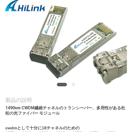
品
質
管
理
連
絡
く
製品の説明
だ
1490nm CWDM繊維チャネルのトランシーバー、多用性がある杜
松の光ファイバー モジュール
さ
い
cwdmとして十分に18チャネルのための