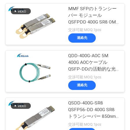
MMF SFPのトランシー
バー モジュール
QSFPDD 400G SR8 OM3
70M OM4 100M
交渉可能 MOQ:1pcs
連絡先
QDD-400G-AOC 5M
400G AOCケーブル
QSFP-DDの活動的な光
ケーブルCustomizted
交渉可能 MOQ:1pcs
連絡先
QSDD-400G-SR8
QSFP56-DD 400G SR8
トランシーバー 850nm
150M MPT/MPO-16
交渉可能 MOQ:1pcs
DOM