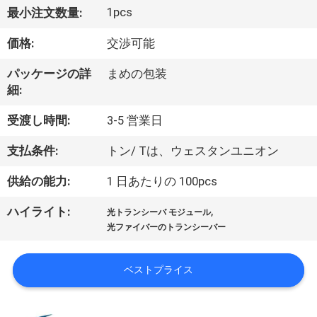
た
1pcs
最小注文数量:
ち
価格:
交渉可能
に
パッケージの詳
まめの包装
つ
細:
い
受渡し時間:
3-5 営業日
て
支払条件:
トン/ Tは、ウェスタンユニオン
供給の能力:
1 日あたりの 100pcs
工
,
ハイライト:
場
光トランシーバ モジュール
光ファイバーのトランシーバー
ツ
ア
ベストプライス
ー