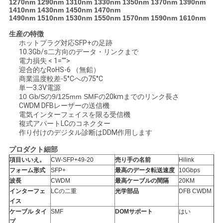
1270nm 1290nm 1310nm 1330nm 1350nm 1370nm 1390nm
1410nm 1430nm 1450nm 1470nm
1490nm 1510nm 1530nm 1550nm 1570nm 1590nm 1610nm
ニ
生産の特徴
ホットプラグ対応SFP+の足跡
ュ
10.3Gb/s二方向のデータ・リンクまで
電力損失 < 1="">
ー
迎合的なRoHS-6 （無鉛）
商業温度較差-5°Cへの75°C
ス
単一3.3V電源
10 Gb/Sの9/125mm SMFの
20kmまでのリンク長さ
CWDM DFBレーザーの送信機
電気インターフェイスを限る受信機
事
複式アパートLCのコネクター
作り付けのデジタル診断はDDM作用します
件
プロダクト細部
項目いいえ。
CW-SFP+49-20
売り手の名前
Hilink
フォーム形式
SFP+
最高のデータ転送速度
10Gbps
引
波長
CWDM
最高ケーブルの間隔
20KM
インターフェ
LCの二重
光学部品
DFB CWDM
金
イス
ケーブル タイ
SMF
DOMサポート
はい
を
プ