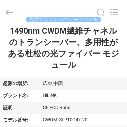
ー
ル
supplier.
Copyright
©
光学トランシーバー モジュール
2017
-
2026
1490nm CWDM繊維チャネル
家
Shenzhen
HiLink
Technology
のトランシーバー、多用性が
へ
Co.,Ltd..
All
Rights
ある杜松の光ファイバー モジ
Reserved.
製
ュール
品
起源の場所:
広東,中国
わ
HILINK
ブランド名:
た
CE FCC Rohs
証明:
し
CWDM-SFP10G47-20
モデル番号: